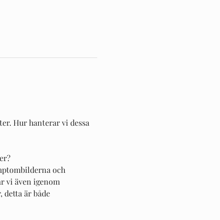
er. Hur hanterar vi dessa 
er?
ymptombilderna och 
år vi även igenom 
 detta är både 