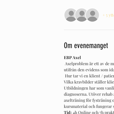
+ 5 yt
Om evenemanget
EBP Axel
 Axelproblem är ett av de m
utifrån den evidens som id
 Hur tar vi en klient / patie
Vilka kravbilder ställer kli
Utbildningen har som vanlig
diagnoserna. Utöver rehab 
axelträning för fysträning 
kursmaterial och fungerar 
Tid: 
4h Online och 7h prakt