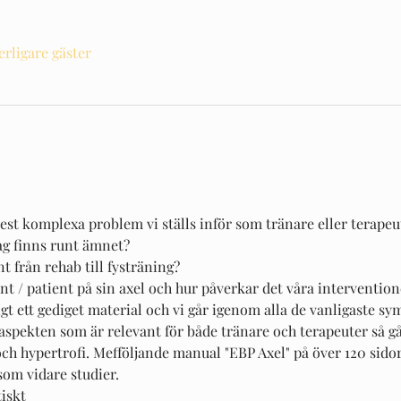
terligare gäster
est komplexa problem vi ställs inför som tränare eller terapeut
ag finns runt ämnet?
nt från rehab till fysträning? 
ent / patient på sin axel och hur påverkar det våra intervention
t ett gediget material och vi går igenom alla de vanligaste s
aspekten som är relevant för både tränare och terapeuter så g
och hypertrofi. Mefföljande manual "EBP Axel" på över 120 sidor,
som vidare studier.
iskt