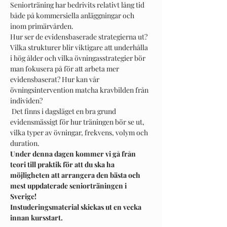
Seniorträning har bedrivits relativt lång tid 
både på kommersiella anläggningar och 
inom primärvården.
Hur ser de evidensbaserade strategierna ut? 
Vilka strukturer blir viktigare att underhålla 
i hög ålder och vilka övningasstrategier bör 
man fokusera på för att arbeta mer 
evidensbaserat? Hur kan vår 
övningsintervention matcha kravbilden från 
individen?
 Det finns i dagsläget en bra grund 
evidensmässigt för hur träningen bör se ut, 
vilka typer av övningar, frekvens, volym och 
duration. 
Under denna dagen kommer vi gå från 
teori till praktik för att du ska ha 
möjligheten att arrangera den bästa och 
mest uppdaterade seniorträningen i 
Sverige!
Instuderingsmaterial skickas ut en vecka 
innan kursstart.