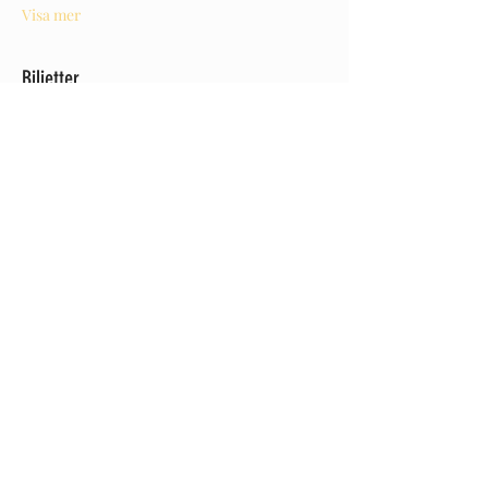
Visa mer
Biljetter
Försäljning avslutad
Biljettyp
EBP Senior
Mer information
Pris
3 125,00 kr
Dela detta evenemang