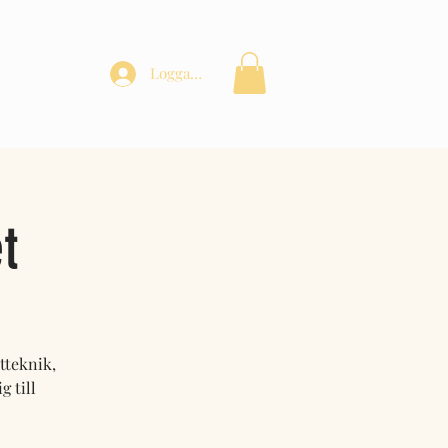
BOKA UTBILDNING
Logga in
t
tteknik,
 till