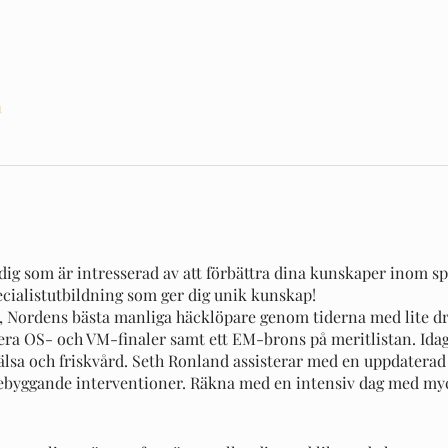
a
l dig som är intresserad av att förbättra dina kunskaper inom s
pecialistutbildning som ger dig unik kunskap!
 Nordens bästa manliga häcklöpare genom tiderna med lite dry
lera OS- och VM-finaler samt ett EM-brons på meritlistan. Ida
älsa och friskvård. Seth Ronland assisterar med en uppdaterad
rebyggande interventioner. Räkna med en intensiv dag med my