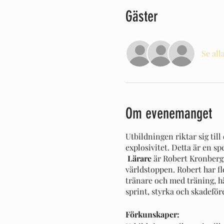
Gäster
Se all
Om evenemanget
Utbildningen riktar sig til
explosivitet. Detta är en s
Lärare
är Robert Kronberg,
världstoppen. Robert har f
tränare och med träning, h
sprint, styrka och skadefö
Förkunskaper: