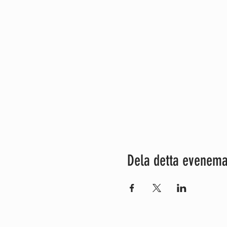
Robert ett SM guld 2014 me
Dela detta evenem