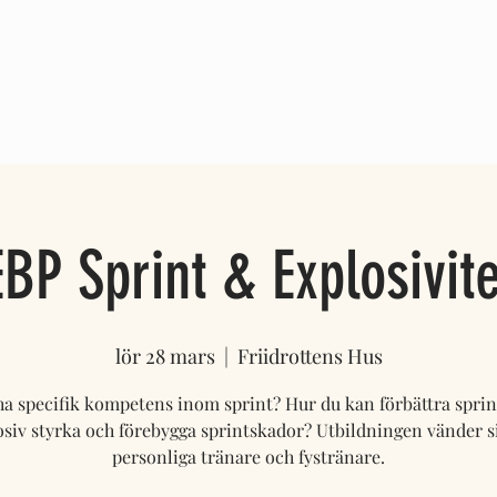
OM OSS
REFERENSER
BLOGG
EBP Sprint & Explosivite
lör 28 mars
  |  
Friidrottens Hus
 ha specifik kompetens inom sprint? Hur du kan förbättra sprin
osiv styrka och förebygga sprintskador? Utbildningen vänder sig
personliga tränare och fystränare.