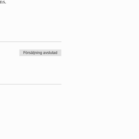
ns.
Försäljning avslutad
snabbare och explosiv.
. Han har även en bakgrund
istan. Som fystränare har