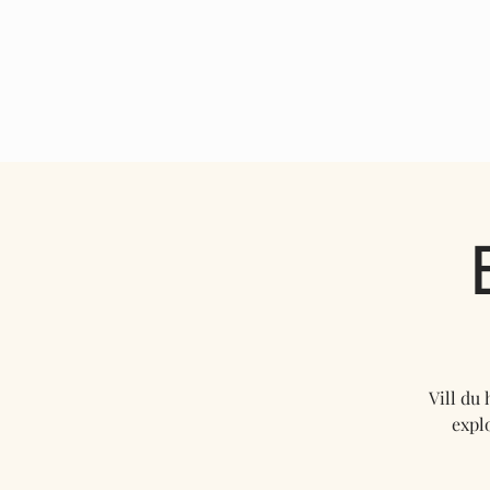
HEM
INFO
Vill du
expl