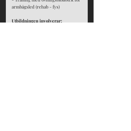
armbågsled (rehab - fys)
Utbildningen involverar:
- Diagnosbilder (baserat på de
vanligaste diagnoserna)
- Prognosbilder
- Rehab förslag
- Fystränings förslag
- Olika former av träning, styrka,
kraft för kroppsdelarna
- Artiklar
- Test på de olika delarna
- EBP Nacke och Armbågsled
manual med över 120 sidor
Intro